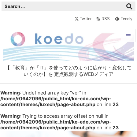

Twitter
RSS
Feedly


メニュ

【「教育」が「IT」を使ってどのように広がり・変化して
サイド
いくのか】を 定点観測するWEBメディア

前へ
Warning
: Undefined array key "ver" in

/home/r0642096/public_html/ko-edo.com/wp-
content/themes/luxech/page-about.php
on line
23
次へ

Warning
: Trying to access array offset on null in
/home/r0642096/public_html/ko-edo.com/wp-
検索
content/themes/luxech/page-about.php
on line
23