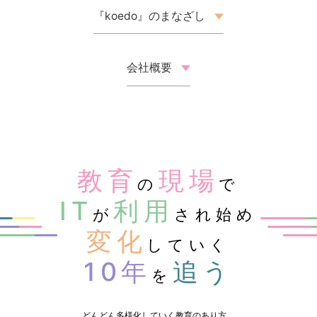
『koedo』のまなざし
会社概要
教育
現場
の
で
IT
利用
が
され始め
変化
していく
10年
追う
を
どんどん多様化していく教育のあり方。