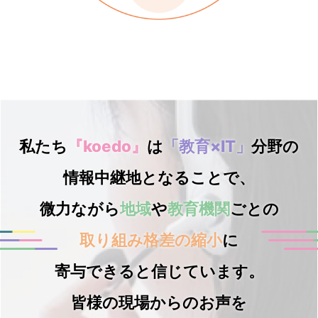
私たち
『koedo』
は
「教育×IT」
分野の
情報中継地となることで、
微力ながら
地域
や
教育機関
ごとの
取り組み格差の縮小
に
寄与できると信じています。
皆様の現場からのお声を