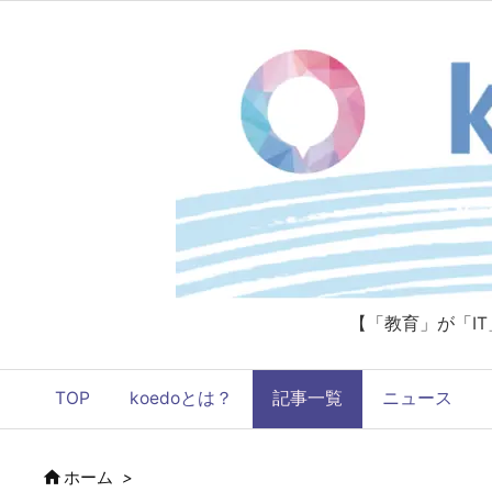
【「教育」が「I
TOP
koedoとは？
記事一覧
ニュース

ホーム
>