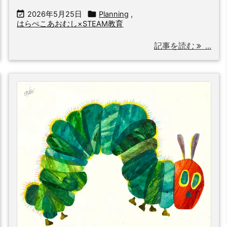


2026年5月25日
Planning
,
はらぺこあおむし×STEAM教育
記事を読む
...