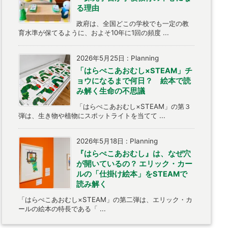
る理由
政府は、全国どこの学校でも一定の教
育水準が保てるように、およそ10年に1回の頻度 ...
2026年5月25日
:
Planning
「はらぺこあおむし×STEAM」チ
ョウになるまで何日？ 絵本で読
み解く生命の不思議
「はらぺこあおむし×STEAM」の第３
弾は、生き物や植物にスポットライトを当てて ...
2026年5月18日
:
Planning
『はらぺこあおむし』は、なぜ穴
が開いているの？ エリック・カー
ルの「仕掛け絵本」をSTEAMで
読み解く
「はらぺこあおむし×STEAM」の第二弾は、エリック・カ
ールの絵本の特長である「 ...