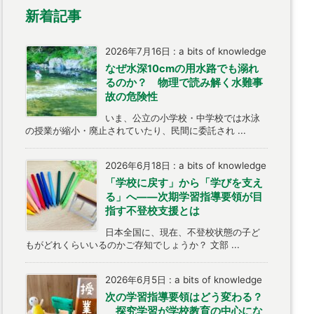
新着記事
2026年7月16日
:
a bits of knowledge
なぜ水深10cmの用水路でも溺れ
るのか？ 物理で読み解く水難事
故の危険性
いま、公立の小学校・中学校では水泳
の授業が縮小・廃止されていたり、民間に委託され ...
2026年6月18日
:
a bits of knowledge
「学校に戻す」から「学びを支え
る」へ――次期学習指導要領が目
指す不登校支援とは
日本全国に、現在、不登校状態の子ど
もがどれくらいいるのかご存知でしょうか？ 文部 ...
2026年6月5日
:
a bits of knowledge
次の学習指導要領はどう変わる？
探究学習が学校教育の中心にな