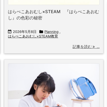
はらぺこあおむし×STEAM 『はらぺこあおむ
し』の色彩の秘密


2026年5月8日
Planning
,
はらぺこあおむし×STEAM教育
記事を読む
...