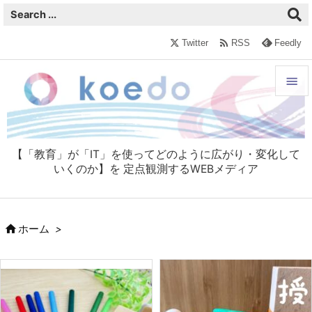

Twitter
RSS
Feedly


メニュ

【「教育」が「IT」を使ってどのように広がり・変化して
サイド
いくのか】を 定点観測するWEBメディア

前へ


ホーム
>
次へ

検索