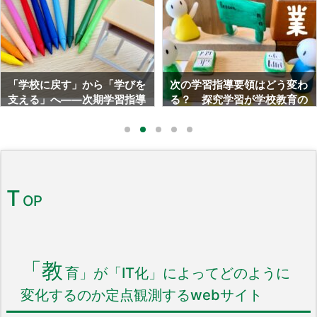
を
次の学習指導要領はどう変わ
「はらぺこあおむし×STE
導
る？ 探究学習が学校教育の
M」チョウになるまで何日
は
中心になる理由
絵本で読み解く生命の不
議
T
OP
「教
育」が「IT化」によってどのように
変化するのか定点観測するwebサイト