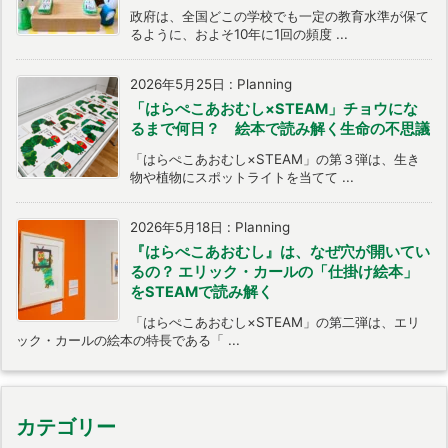
政府は、全国どこの学校でも一定の教育水準が保て
るように、およそ10年に1回の頻度 ...
2026年5月25日
:
Planning
「はらぺこあおむし×STEAM」チョウにな
るまで何日？ 絵本で読み解く生命の不思議
「はらぺこあおむし×STEAM」の第３弾は、生き
物や植物にスポットライトを当てて ...
2026年5月18日
:
Planning
『はらぺこあおむし』は、なぜ穴が開いてい
るの？ エリック・カールの「仕掛け絵本」
をSTEAMで読み解く
「はらぺこあおむし×STEAM」の第二弾は、エリ
ック・カールの絵本の特長である「 ...
カテゴリー