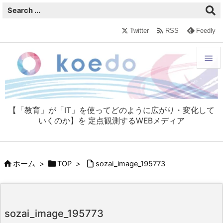

Twitter
RSS
Feedly


メニュ

【「教育」が「IT」を使ってどのように広がり・変化して
サイド
いくのか】を 定点観測するWEBメディア

前へ




ホーム
>
TOP
>
sozai_image_195773
次へ

検索
sozai_image_195773