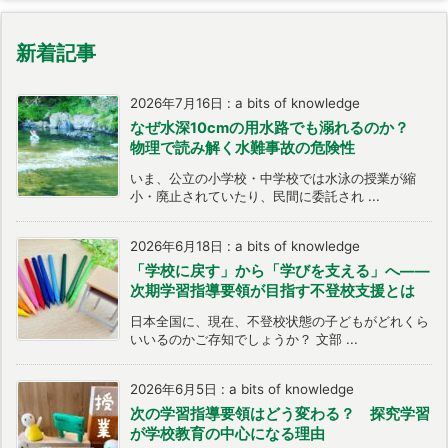
新着記事
2026年7月16日
:
a bits of knowledge
なぜ水深10cmの用水路でも溺れるのか？
物理で読み解く水難事故の危険性
いま、公立の小学校・中学校では水泳の授業が縮
小・廃止されていたり、民間に委託され ...
2026年6月18日
:
a bits of knowledge
「学校に戻す」から「学びを支える」へ――
次期学習指導要領が目指す不登校支援とは
日本全国に、現在、不登校状態の子どもがどれくら
いいるのかご存知でしょうか？ 文部 ...
2026年6月5日
:
a bits of knowledge
次の学習指導要領はどう変わる？ 探究学習
が学校教育の中心になる理由