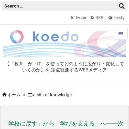

Twitter
RSS
Feedly


メニュ

【「教育」が「IT」を使ってどのように広がり・変化して
サイド
いくのか】を 定点観測するWEBメディア

前へ



ホーム
>
a bits of knowledge
次へ

検索
「学校に戻す」から「学びを支える」へ――次