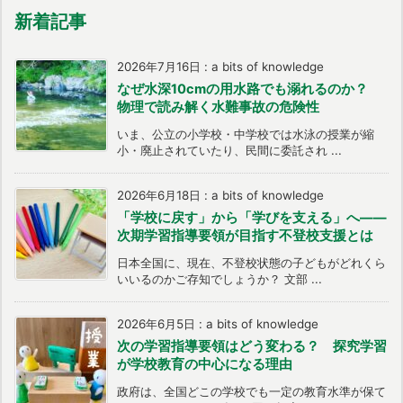
新着記事
2026年7月16日
:
a bits of knowledge
なぜ水深10cmの用水路でも溺れるのか？
物理で読み解く水難事故の危険性
いま、公立の小学校・中学校では水泳の授業が縮
小・廃止されていたり、民間に委託され ...
2026年6月18日
:
a bits of knowledge
「学校に戻す」から「学びを支える」へ――
次期学習指導要領が目指す不登校支援とは
日本全国に、現在、不登校状態の子どもがどれくら
いいるのかご存知でしょうか？ 文部 ...
2026年6月5日
:
a bits of knowledge
次の学習指導要領はどう変わる？ 探究学習
が学校教育の中心になる理由
政府は、全国どこの学校でも一定の教育水準が保て