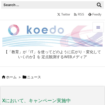

Twitter
RSS
Feedly


メニュ

【「教育」が「IT」を使ってどのように広がり・変化して
サイド
いくのか】を 定点観測するWEBメディア

前へ



ホーム
>
ニュース
次へ

検索
Xにおいて、キャンペーン実施中