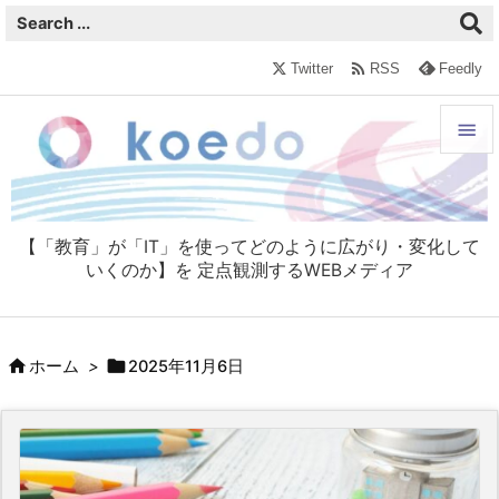

Twitter
RSS
Feedly


メニュ

【「教育」が「IT」を使ってどのように広がり・変化して
サイド
いくのか】を 定点観測するWEBメディア

前へ



ホーム
>
2025年11月6日
次へ

検索