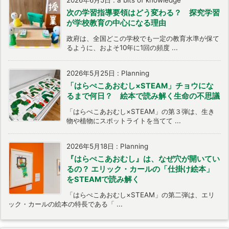
2026年6月5日
:
a bits of knowledge
次の学習指導要領はどう変わる？ 探究学習
が学校教育の中心になる理由
政府は、全国どこの学校でも一定の教育水準が保て
るように、およそ10年に1回の頻度 ...
2026年5月25日
:
Planning
「はらぺこあおむし×STEAM」チョウにな
るまで何日？ 絵本で読み解く生命の不思議
「はらぺこあおむし×STEAM」の第３弾は、生き
物や植物にスポットライトを当てて ...
2026年5月18日
:
Planning
『はらぺこあおむし』は、なぜ穴が開いてい
るの？ エリック・カールの「仕掛け絵本」
をSTEAMで読み解く
「はらぺこあおむし×STEAM」の第二弾は、エリ
ック・カールの絵本の特長である「 ...