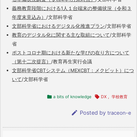
義務教育段階における1人１台端末の整備状況（令和３
年度末見込み）
/文部科学省
文部科学省におけるデジタル化推進プラン
/文部科学省
教育のデジタル化に関する主な取組について
/文部科学
省
ポストコロナ期における新たな学びの在り方について
（第十二次提言）
/教育再生実行会議
文部科学省CBTシステム（MEXCBT：メクビット）につ
いて
/文部科学省

a bits of knowledge

DX
,
学校教育

Posted by
traceon-e