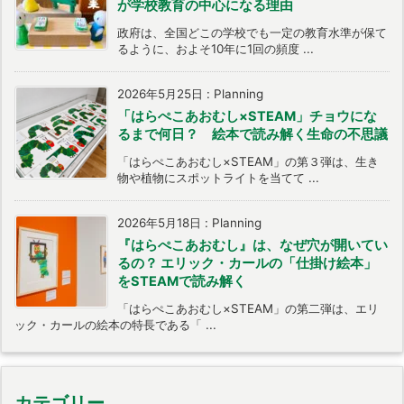
が学校教育の中心になる理由
政府は、全国どこの学校でも一定の教育水準が保て
るように、およそ10年に1回の頻度 ...
2026年5月25日
:
Planning
「はらぺこあおむし×STEAM」チョウにな
るまで何日？ 絵本で読み解く生命の不思議
「はらぺこあおむし×STEAM」の第３弾は、生き
物や植物にスポットライトを当てて ...
2026年5月18日
:
Planning
『はらぺこあおむし』は、なぜ穴が開いてい
るの？ エリック・カールの「仕掛け絵本」
をSTEAMで読み解く
「はらぺこあおむし×STEAM」の第二弾は、エリ
ック・カールの絵本の特長である「 ...
カテゴリー