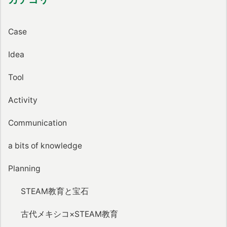
Case
Idea
Tool
Activity
Communication
a bits of knowledge
Planning
STEAM教育と宝石
古代メキシコ×STEAM教育