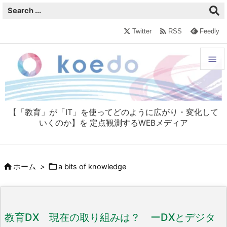

Twitter
RSS
Feedly


メニュ

【「教育」が「IT」を使ってどのように広がり・変化して
サイド
いくのか】を 定点観測するWEBメディア

前へ



ホーム
>
a bits of knowledge
次へ

検索
教育DX 現在の取り組みは？ ーDXとデジタ