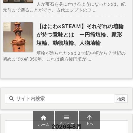
人が宝石を身に付けるようになったのは、紀
元前まで遡ることができ、古代エジプトのフ ...
【はにわ×STEAＭ】それぞれの埴輪
が持つ意味とは ー円筒埴輪、家形
埴輪、動物埴輪、人物埴輪
埴輪が造られたのは３世紀中頃から７世紀の
初めまでの約350年。これは前方後円墳が ...



メニュー
上へ
ホーム
2026年8月