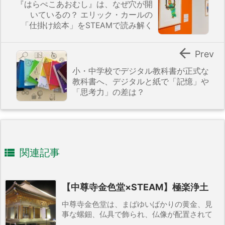
『はらぺこあおむし』は、なぜ穴が開
いているの？ エリック・カールの
「仕掛け絵本」をSTEAMで読み解く

Prev
小・中学校でデジタル教科書が正式な
教科書へ、デジタルと紙で「記憶」や
「思考力」の差は？

関連記事
【中尊寺金色堂×STEAM】極楽浄土
中尊寺金色堂は、まばゆいばかりの黄金、見
事な螺鈿、仏具で飾られ、仏像が配置されて
...