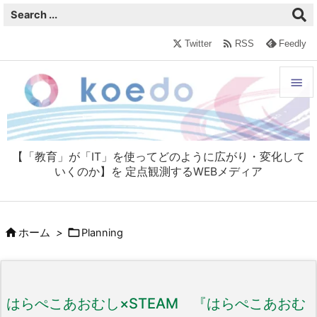

Twitter
RSS
Feedly


メニュ

【「教育」が「IT」を使ってどのように広がり・変化して
サイド
いくのか】を 定点観測するWEBメディア

前へ



ホーム
>
Planning
次へ

検索
はらぺこあおむし×STEAM 『はらぺこあおむ