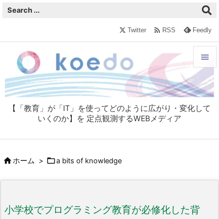

Twitter
RSS
Feedly


メニュ

【「教育」が「IT」を使ってどのように広がり・変化して
サイド
いくのか】を 定点観測するWEBメディア

前へ



ホーム
>
a bits of knowledge
次へ

検索
小学校でプログラミング教育が必修化した背