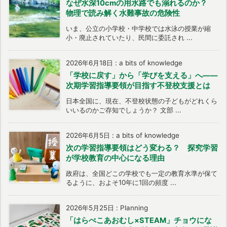
なぜ水深10cmの用水路でも溺れるのか？
物理で読み解く水難事故の危険性
いま、公立の小学校・中学校では水泳の授業が縮
小・廃止されていたり、民間に委託され ...
2026年6月18日
:
a bits of knowledge
「学校に戻す」から「学びを支える」へ――
次期学習指導要領が目指す不登校支援とは
日本全国に、現在、不登校状態の子どもがどれくら
いいるのかご存知でしょうか？ 文部 ...
2026年6月5日
:
a bits of knowledge
次の学習指導要領はどう変わる？ 探究学習
が学校教育の中心になる理由
政府は、全国どこの学校でも一定の教育水準が保て
るように、およそ10年に1回の頻度 ...
2026年5月25日
:
Planning
「はらぺこあおむし×STEAM」チョウにな