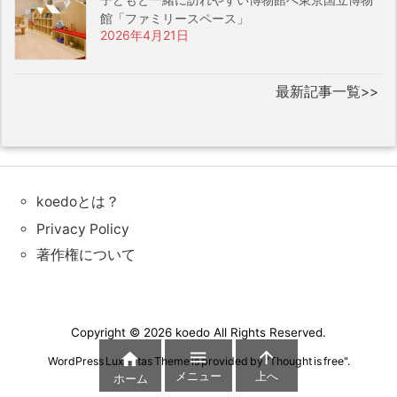
館「ファミリースペース」
2026年4月21日
最新記事一覧>>
koedoとは？
Privacy Policy
著作権について
Copyright ©
2026
koedo
All Rights Reserved.



WordPress Luxeritas Theme is provided by "
Thought is free
".
メニュー
上へ
ホーム