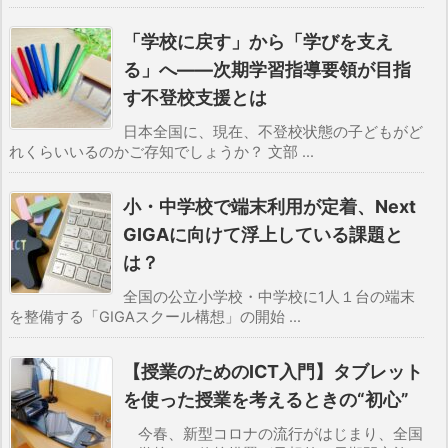
「学校に戻す」から「学びを支え
る」へ――次期学習指導要領が目指
す不登校支援とは
日本全国に、現在、不登校状態の子どもがど
れくらいいるのかご存知でしょうか？ 文部 ...
小・中学校で端末利用が定着、Next
GIGAに向けて浮上している課題と
は？
全国の公立小学校・中学校に1人１台の端末
を整備する「GIGAスクール構想」の開始 ...
【授業のためのICT入門】タブレット
を使った授業を考えるときの“初心”
今春、新型コロナの流行がはじまり、全国