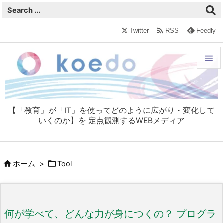

Twitter
RSS
Feedly


メニュ

【「教育」が「IT」を使ってどのように広がり・変化して
サイド
いくのか】を 定点観測するWEBメディア

前へ



ホーム
>
Tool
次へ

検索
何が学べて、どんな力が身につくの？ プログラ