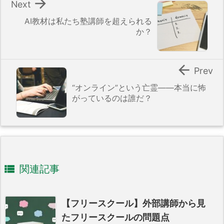

Next
AI教材は私たち塾講師を超えられる
か？

Prev
“オンライン”という亡霊――本当に怖
がっているのは誰だ？

関連記事
【フリースクール】外部講師から見
たフリースクールの問題点