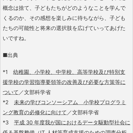
概念は捨て、子どもたちがどのようなことを学んで
くるのか、その感想を楽しみに待ちながら、子ども
たちの可能性と将来の選択肢を広げていってあげた
いですね。
■出典
*1
幼稚園、小学校、中学校、高等学校及び特別支
援学校の学習指導要領等の改善及び必要な方策等に
ついて
／文部科学省
*2
未来の学びコンソーシアム 小学校プログラミ
ング教育の必修化に向けて
／文部科学省
*3
平成 30 年度我が国におけるデータ駆動型社会に
係る基盤整備（IT 人材等育成支援のための調査分析