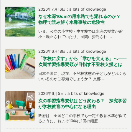
2026年7月16日
:
a bits of knowledge
なぜ水深10cmの用水路でも溺れるのか？
物理で読み解く水難事故の危険性
いま、公立の小学校・中学校では水泳の授業が縮
小・廃止されていたり、民間に委託され ...
2026年6月18日
:
a bits of knowledge
「学校に戻す」から「学びを支える」へ――
次期学習指導要領が目指す不登校支援とは
日本全国に、現在、不登校状態の子どもがどれくら
いいるのかご存知でしょうか？ 文部 ...
2026年6月5日
:
a bits of knowledge
次の学習指導要領はどう変わる？ 探究学習
が学校教育の中心になる理由
政府は、全国どこの学校でも一定の教育水準が保て
るように、およそ10年に1回の頻度 ...