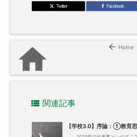
Twitter
Facebook


Home

関連記事
【学校3.0】序論：①教育
2020年の出来事といえば「コロ