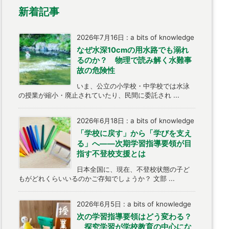
新着記事
2026年7月16日
:
a bits of knowledge
なぜ水深10cmの用水路でも溺れ
るのか？ 物理で読み解く水難事
故の危険性
いま、公立の小学校・中学校では水泳
の授業が縮小・廃止されていたり、民間に委託され ...
2026年6月18日
:
a bits of knowledge
「学校に戻す」から「学びを支え
る」へ――次期学習指導要領が目
指す不登校支援とは
日本全国に、現在、不登校状態の子ど
もがどれくらいいるのかご存知でしょうか？ 文部 ...
2026年6月5日
:
a bits of knowledge
次の学習指導要領はどう変わる？
探究学習が学校教育の中心にな