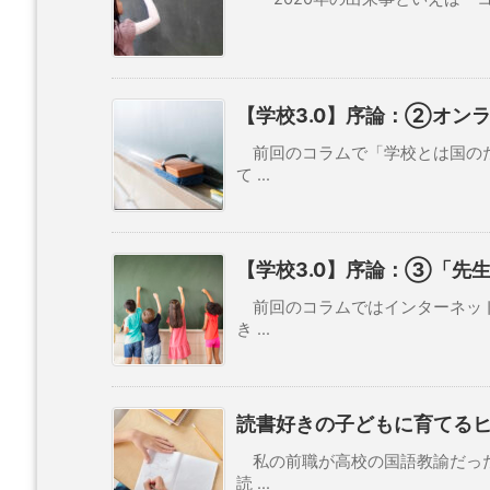
【学校3.0】序論：②オン
前回のコラムで「学校とは国のた
て ...
【学校3.0】序論：③「先
前回のコラムではインターネット
き ...
読書好きの子どもに育てる
私の前職が高校の国語教諭だった
読 ...