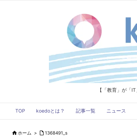
【「教育」が「I
TOP
koedoとは？
記事一覧
ニュース


ホーム
>
1368491_s