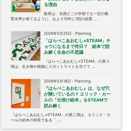
る理由
政府は、全国どこの学校でも一定の教
育水準が保てるように、およそ10年に1回の頻度 ...
2026年5月25日
:
Planning
「はらぺこあおむし×STEAM」チ
ョウになるまで何日？ 絵本で読
み解く生命の不思議
「はらぺこあおむし×STEAM」の第３
弾は、生き物や植物にスポットライトを当てて ...
2026年5月18日
:
Planning
『はらぺこあおむし』は、なぜ穴
が開いているの？ エリック・カー
ルの「仕掛け絵本」をSTEAMで
読み解く
「はらぺこあおむし×STEAM」の第二弾は、エリック・カ
ールの絵本の特長である「 ...