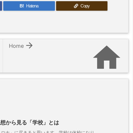
B!
Hatena
Copy


Home
思想から見る「学校」とは
ナ」に尽きると思います。学校は休校になり、 ...