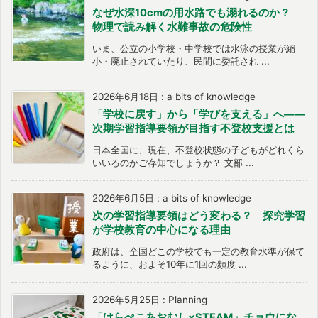
なぜ水深10cmの用水路でも溺れるのか？
物理で読み解く水難事故の危険性
いま、公立の小学校・中学校では水泳の授業が縮
小・廃止されていたり、民間に委託され ...
2026年6月18日
:
a bits of knowledge
「学校に戻す」から「学びを支える」へ――
次期学習指導要領が目指す不登校支援とは
日本全国に、現在、不登校状態の子どもがどれくら
いいるのかご存知でしょうか？ 文部 ...
2026年6月5日
:
a bits of knowledge
次の学習指導要領はどう変わる？ 探究学習
が学校教育の中心になる理由
政府は、全国どこの学校でも一定の教育水準が保て
るように、およそ10年に1回の頻度 ...
2026年5月25日
:
Planning
「はらぺこあおむし×STEAM」チョウにな