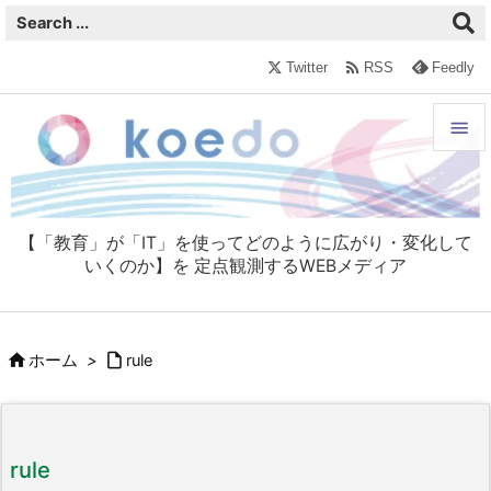

Twitter
RSS
Feedly


メニュ

【「教育」が「IT」を使ってどのように広がり・変化して
サイド
いくのか】を 定点観測するWEBメディア

前へ



ホーム
>
rule
次へ

検索
rule