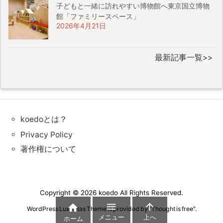
子どもと一緒に訪れやすい博物館へ東京国立博物
館「ファミリースペース」
2026年4月21日
最新記事一覧>>
koedoとは？
Privacy Policy
著作権について
Copyright ©
2026
koedo
All Rights Reserved.



WordPress Luxeritas Theme is provided by "
Thought is free
".
メニュー
上へ
ホーム