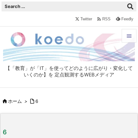

Twitter
RSS
Feedly


メニュ

【「教育」が「IT」を使ってどのように広がり・変化して
サイド
いくのか】を 定点観測するWEBメディア

前へ



ホーム
>
6
次へ

検索
6