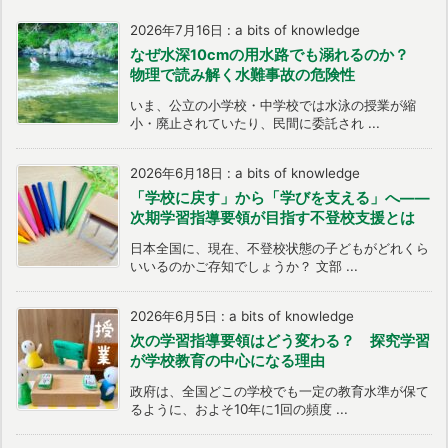
2026年7月16日
:
a bits of knowledge
なぜ水深10cmの用水路でも溺れるのか？
物理で読み解く水難事故の危険性
いま、公立の小学校・中学校では水泳の授業が縮
小・廃止されていたり、民間に委託され ...
2026年6月18日
:
a bits of knowledge
「学校に戻す」から「学びを支える」へ――
次期学習指導要領が目指す不登校支援とは
日本全国に、現在、不登校状態の子どもがどれくら
いいるのかご存知でしょうか？ 文部 ...
2026年6月5日
:
a bits of knowledge
次の学習指導要領はどう変わる？ 探究学習
が学校教育の中心になる理由
政府は、全国どこの学校でも一定の教育水準が保て
るように、およそ10年に1回の頻度 ...