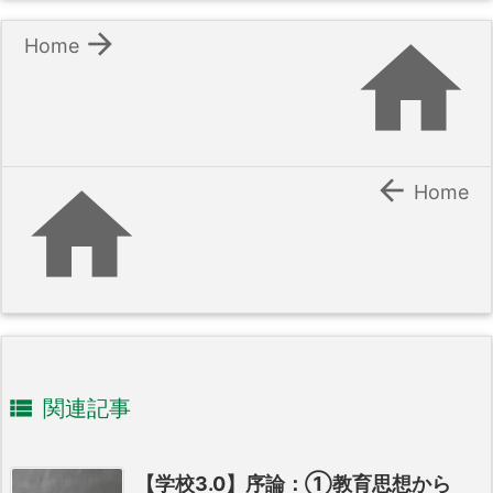


Home


Home

関連記事
【学校3.0】序論：①教育思想から