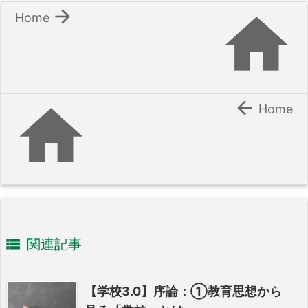


Home


Home

関連記事
【学校3.0】序論：①教育思想から