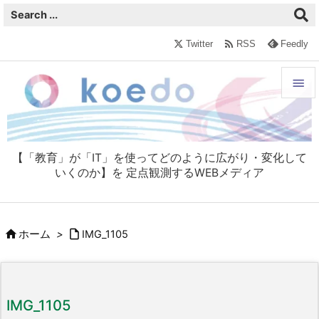

Twitter
RSS
Feedly


メニュ

【「教育」が「IT」を使ってどのように広がり・変化して
サイド
いくのか】を 定点観測するWEBメディア

前へ



ホーム
>
IMG_1105
次へ

検索
IMG_1105