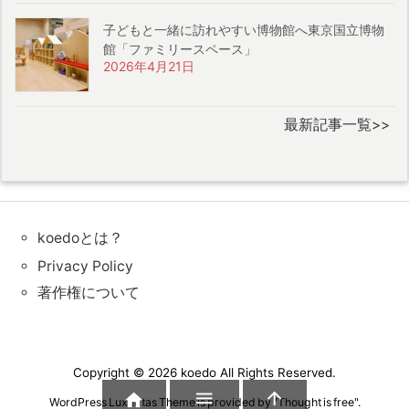
子どもと一緒に訪れやすい博物館へ東京国立博物
館「ファミリースペース」
2026年4月21日
最新記事一覧>>
koedoとは？
Privacy Policy
著作権について
Copyright ©
2026
koedo
All Rights Reserved.



WordPress Luxeritas Theme is provided by "
Thought is free
".