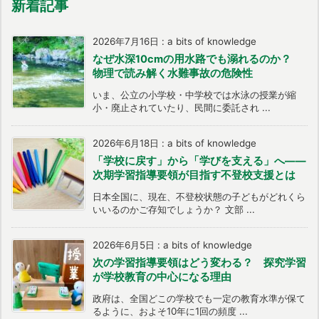
新着記事
2026年7月16日
:
a bits of knowledge
なぜ水深10cmの用水路でも溺れるのか？
物理で読み解く水難事故の危険性
いま、公立の小学校・中学校では水泳の授業が縮
小・廃止されていたり、民間に委託され ...
2026年6月18日
:
a bits of knowledge
「学校に戻す」から「学びを支える」へ――
次期学習指導要領が目指す不登校支援とは
日本全国に、現在、不登校状態の子どもがどれくら
いいるのかご存知でしょうか？ 文部 ...
2026年6月5日
:
a bits of knowledge
次の学習指導要領はどう変わる？ 探究学習
が学校教育の中心になる理由
政府は、全国どこの学校でも一定の教育水準が保て
るように、およそ10年に1回の頻度 ...