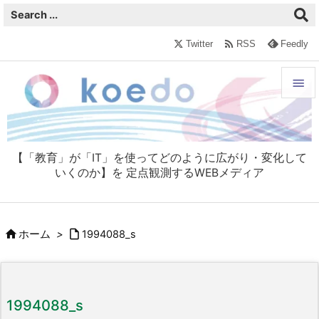

Twitter
RSS
Feedly


メニュ

【「教育」が「IT」を使ってどのように広がり・変化して
サイド
いくのか】を 定点観測するWEBメディア

前へ



ホーム
>
1994088_s
次へ

検索
1994088_s