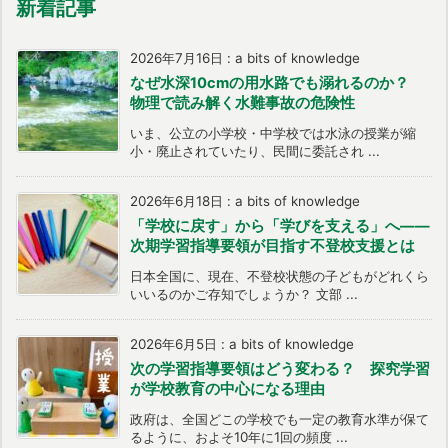
新着記事
2026年7月16日
:
a bits of knowledge
なぜ水深10cmの用水路でも溺れるのか？
物理で読み解く水難事故の危険性
いま、公立の小学校・中学校では水泳の授業が縮
小・廃止されていたり、民間に委託され ...
2026年6月18日
:
a bits of knowledge
「学校に戻す」から「学びを支える」へ――
次期学習指導要領が目指す不登校支援とは
日本全国に、現在、不登校状態の子どもがどれくら
いいるのかご存知でしょうか？ 文部 ...
2026年6月5日
:
a bits of knowledge
次の学習指導要領はどう変わる？ 探究学習
が学校教育の中心になる理由
政府は、全国どこの学校でも一定の教育水準が保て
るように、およそ10年に1回の頻度 ...