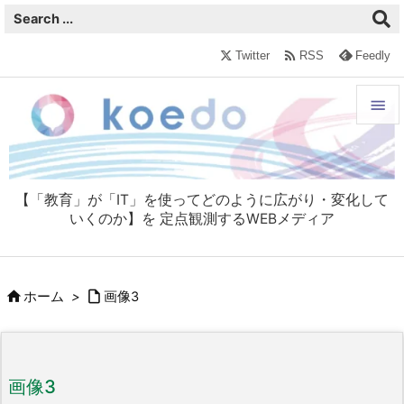

Twitter
RSS
Feedly


メニュ

【「教育」が「IT」を使ってどのように広がり・変化して
サイド
いくのか】を 定点観測するWEBメディア

前へ



ホーム
>
画像3
次へ

検索
画像3