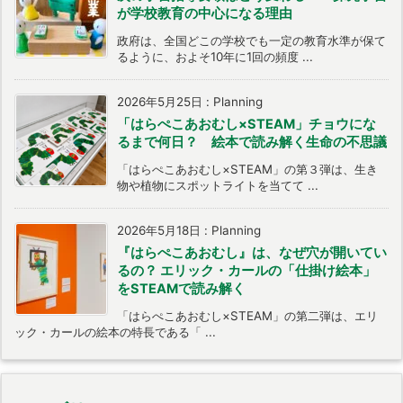
が学校教育の中心になる理由
政府は、全国どこの学校でも一定の教育水準が保て
るように、およそ10年に1回の頻度 ...
2026年5月25日
:
Planning
「はらぺこあおむし×STEAM」チョウにな
るまで何日？ 絵本で読み解く生命の不思議
「はらぺこあおむし×STEAM」の第３弾は、生き
物や植物にスポットライトを当てて ...
2026年5月18日
:
Planning
『はらぺこあおむし』は、なぜ穴が開いてい
るの？ エリック・カールの「仕掛け絵本」
をSTEAMで読み解く
「はらぺこあおむし×STEAM」の第二弾は、エリ
ック・カールの絵本の特長である「 ...