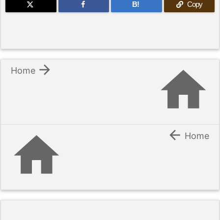
B!
Copy


Home


Home