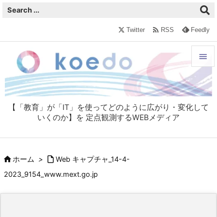

Twitter
RSS
Feedly


メニュ

【「教育」が「IT」を使ってどのように広がり・変化して
サイド
いくのか】を 定点観測するWEBメディア

前へ



ホーム
>
Web キャプチャ_14-4-
次へ
2023_9154_www.mext.go.jp

検索