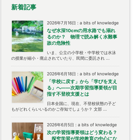
新着記事
2026年7月16日
:
a bits of knowledge
なぜ水深10cmの用水路でも溺れ
るのか？ 物理で読み解く水難事
故の危険性
いま、公立の小学校・中学校では水泳
の授業が縮小・廃止されていたり、民間に委託され ...
2026年6月18日
:
a bits of knowledge
「学校に戻す」から「学びを支え
る」へ――次期学習指導要領が目
指す不登校支援とは
日本全国に、現在、不登校状態の子ど
もがどれくらいいるのかご存知でしょうか？ 文部 ...
2026年6月5日
:
a bits of knowledge
次の学習指導要領はどう変わる？
探究学習が学校教育の中心にな