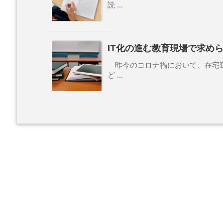
読 ...
IT化の進む教育現場で求めら
昨今のコロナ禍において、在宅勤
ど ...