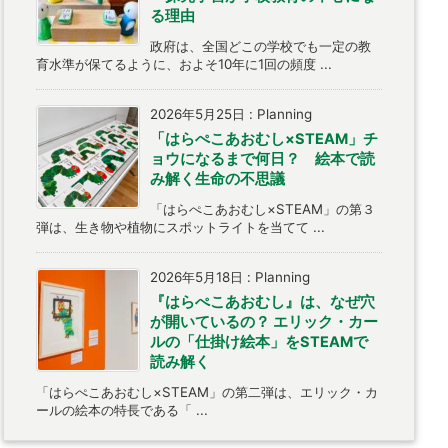
る理由
政府は、全国どこの学校でも一定の教
育水準が保てるように、およそ10年に1回の頻度 ...
2026年5月25日
:
Planning
「はらぺこあおむし×STEAM」チ
ョウになるまで何日？ 絵本で読
み解く生命の不思議
「はらぺこあおむし×STEAM」の第３
弾は、生き物や植物にスポットライトを当てて ...
2026年5月18日
:
Planning
『はらぺこあおむし』は、なぜ穴
が開いているの？ エリック・カー
ルの「仕掛け絵本」をSTEAMで
読み解く
「はらぺこあおむし×STEAM」の第二弾は、エリック・カ
ールの絵本の特長である「 ...