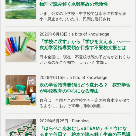
物理で読み解く水難事故の危険性
いま、公立の小学校・中学校では水泳の授業が縮
小・廃止されていたり、民間に委託され ...
2026年6月18日
:
a bits of knowledge
「学校に戻す」から「学びを支える」へ――
次期学習指導要領が目指す不登校支援とは
日本全国に、現在、不登校状態の子どもがどれくら
いいるのかご存知でしょうか？ 文部 ...
2026年6月5日
:
a bits of knowledge
次の学習指導要領はどう変わる？ 探究学習
が学校教育の中心になる理由
政府は、全国どこの学校でも一定の教育水準が保て
るように、およそ10年に1回の頻度 ...
2026年5月25日
:
Planning
「はらぺこあおむし×STEAM」チョウにな
るまで何日？ 絵本で読み解く生命の不思議