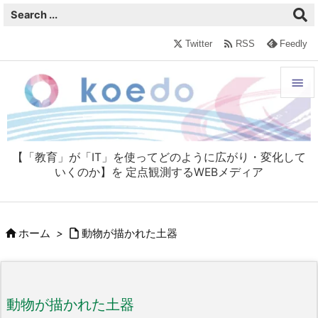

Twitter
RSS
Feedly


メニュ

【「教育」が「IT」を使ってどのように広がり・変化して
サイド
いくのか】を 定点観測するWEBメディア

前へ



ホーム
>
動物が描かれた土器
次へ

検索
動物が描かれた土器