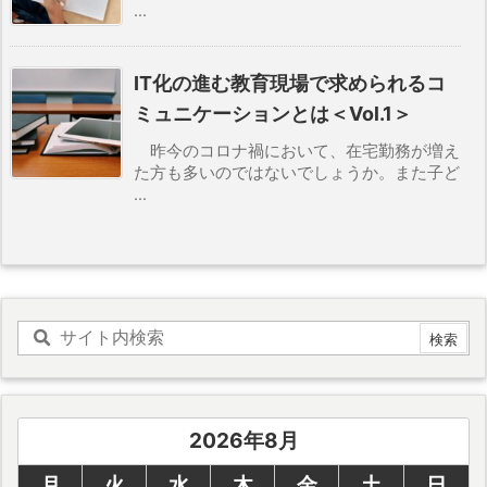
...
IT化の進む教育現場で求められるコ
ミュニケーションとは＜Vol.1＞
昨今のコロナ禍において、在宅勤務が増え
た方も多いのではないでしょうか。また子ど
...
2026年8月
月
火
水
木
金
土
日