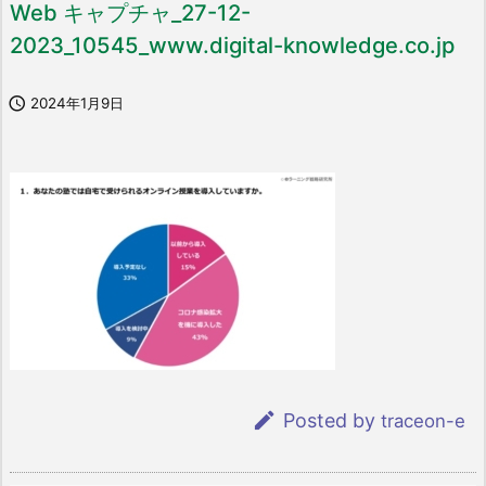
Web キャプチャ_27-12-
2023_10545_www.digital-knowledge.co.jp

2024年1月9日

Posted by
traceon-e