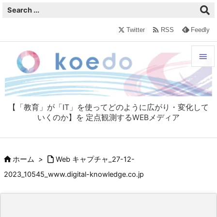

Twitter
RSS
Feedly


メニュ

【「教育」が「IT」を使ってどのように広がり・変化して
サイド
いくのか】を 定点観測するWEBメディア

前へ



ホーム
>
Web キャプチャ_27-12-
次へ
2023_10545_www.digital-knowledge.co.jp

検索