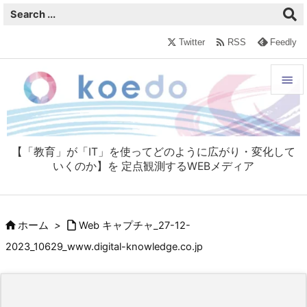

Twitter
RSS
Feedly


メニュ

【「教育」が「IT」を使ってどのように広がり・変化して
サイド
いくのか】を 定点観測するWEBメディア

前へ



ホーム
>
Web キャプチャ_27-12-
次へ
2023_10629_www.digital-knowledge.co.jp

検索