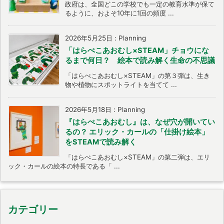
政府は、全国どこの学校でも一定の教育水準が保て
るように、およそ10年に1回の頻度 ...
2026年5月25日
:
Planning
「はらぺこあおむし×STEAM」チョウにな
るまで何日？ 絵本で読み解く生命の不思議
「はらぺこあおむし×STEAM」の第３弾は、生き
物や植物にスポットライトを当てて ...
2026年5月18日
:
Planning
『はらぺこあおむし』は、なぜ穴が開いてい
るの？ エリック・カールの「仕掛け絵本」
をSTEAMで読み解く
「はらぺこあおむし×STEAM」の第二弾は、エリ
ック・カールの絵本の特長である「 ...
カテゴリー