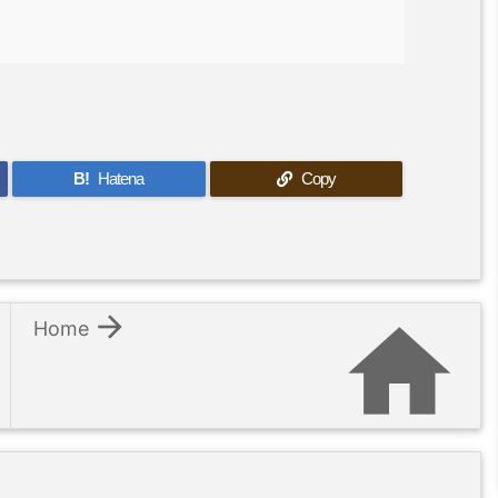
B!
Hatena
Copy


Home