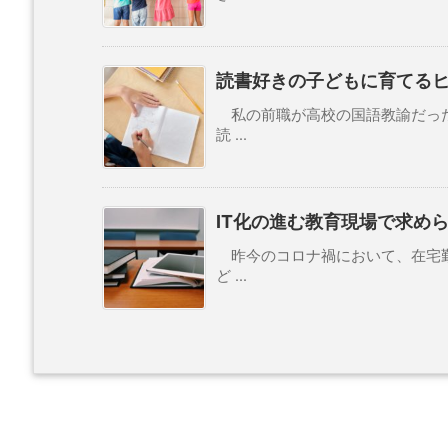
読書好きの子どもに育てる
私の前職が高校の国語教諭だった
読 ...
IT化の進む教育現場で求めら
昨今のコロナ禍において、在宅勤
ど ...