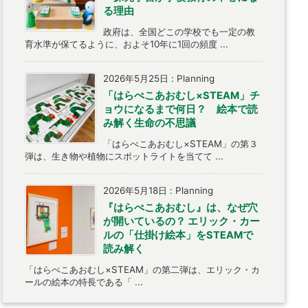
る理由
政府は、全国どこの学校でも一定の教
育水準が保てるように、およそ10年に1回の頻度 ...
2026年5月25日
:
Planning
「はらぺこあおむし×STEAM」チ
ョウになるまで何日？ 絵本で読
み解く生命の不思議
「はらぺこあおむし×STEAM」の第３
弾は、生き物や植物にスポットライトを当てて ...
2026年5月18日
:
Planning
『はらぺこあおむし』は、なぜ穴
が開いているの？ エリック・カー
ルの「仕掛け絵本」をSTEAMで
読み解く
「はらぺこあおむし×STEAM」の第二弾は、エリック・カ
ールの絵本の特長である「 ...