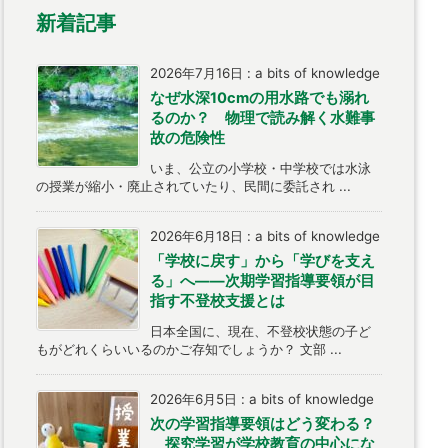
新着記事
2026年7月16日
:
a bits of knowledge
なぜ水深10cmの用水路でも溺れ
るのか？ 物理で読み解く水難事
故の危険性
いま、公立の小学校・中学校では水泳
の授業が縮小・廃止されていたり、民間に委託され ...
2026年6月18日
:
a bits of knowledge
「学校に戻す」から「学びを支え
る」へ――次期学習指導要領が目
指す不登校支援とは
日本全国に、現在、不登校状態の子ど
もがどれくらいいるのかご存知でしょうか？ 文部 ...
2026年6月5日
:
a bits of knowledge
次の学習指導要領はどう変わる？
探究学習が学校教育の中心にな