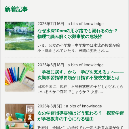
新着記事
2026年7月16日
:
a bits of knowledge
なぜ水深10cmの用水路でも溺れるのか？
物理で読み解く水難事故の危険性
いま、公立の小学校・中学校では水泳の授業が縮
小・廃止されていたり、民間に委託され ...
2026年6月18日
:
a bits of knowledge
「学校に戻す」から「学びを支える」へ――
次期学習指導要領が目指す不登校支援とは
日本全国に、現在、不登校状態の子どもがどれくら
いいるのかご存知でしょうか？ 文部 ...
2026年6月5日
:
a bits of knowledge
次の学習指導要領はどう変わる？ 探究学習
が学校教育の中心になる理由
政府は、全国どこの学校でも一定の教育水準が保て