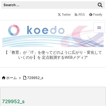

Twitter
RSS
Feedly


メニュ

【「教育」が「IT」を使ってどのように広がり・変化して
サイド
いくのか】を 定点観測するWEBメディア

前へ



ホーム
>
729952_s
次へ

検索
729952_s