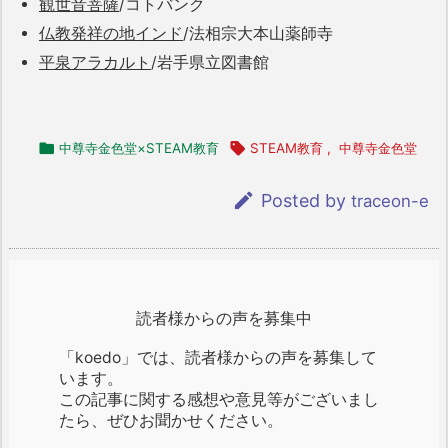
観世音菩薩
/コトバンク
仏教発祥の地インド
/法相宗大本山薬師寺
平泉アラカルト
/岩手県立図書館

中尊寺金色堂×STEAM教育

STEAM教育
,
中尊寺金色堂

Posted by
traceon-e
読者様からの声を募集中
「koedo」では、読者様からの声を募集して
います。
この記事に関する感想や意見等がございまし
たら、ぜひお聞かせください。