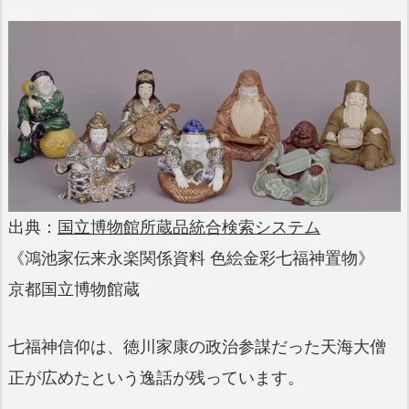
出典：
国立博物館所蔵品統合検索システム
《鴻池家伝来永楽関係資料 色絵金彩七福神置物》
京都国立博物館蔵
七福神信仰は、徳川家康の政治参謀だった天海大僧
正が広めたという逸話が残っています。