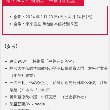
建立 900 年 特別展「中尊寺金色堂」
会期：2024 年 1 月 23 日(火)~ 4 月 14 日(日)
会場：東京国立博物館 本館特別 5 室
【参考】
建立900年 特別展「中尊寺金色堂」
駒沢大学仏教学部教授が語る仏像鑑賞入門 村松哲文著
（集英社親書）
一刀三礼、仏のかたち 仏師から見た日本仏像史 江里
康慧（ミネルヴァ書房）
奥州藤原氏の謎 中江克己 （歴史春秋社）
勢至菩薩
/Wikipedia