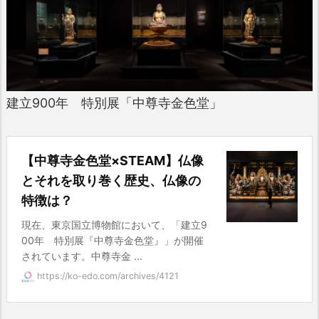
建立900年 特別展「中尊寺金色堂」
【中尊寺金色堂×STEAM】仏像
とそれを取り巻く歴史、仏像の
特徴は？
現在、東京国立博物館において、「建立9
00年 特別展『中尊寺金色堂』」が開催
されています。中尊寺金 ...
https://ko-edo.com/archives/4121