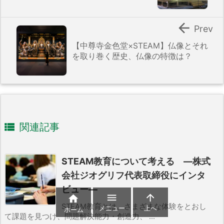

Prev
【中尊寺金色堂×STEAM】仏像とそれ
を取り巻く歴史、仏像の特徴は？

関連記事
STEAM教育について考える ―株式
会社ジオグリフ代表取締役にインタ
ビュー―



STEAM教育とは、さまざまな体験をとおし
メニュー
上へ
ホーム
て課題を見つけ、問題解決能力・創造力、 ...