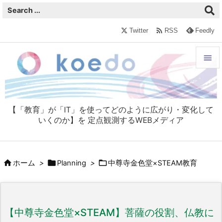

Twitter
RSS
Feedly


メニュ

【「教育」が「IT」を使ってどのように広がり・変化して
サイド
いくのか】を 定点観測するWEBメディア

前へ




ホーム
>
Planning
>
中尊寺金色堂×STEAM教育
次へ

検索
【中尊寺金色堂×STEAM】菩薩の役割、仏教に