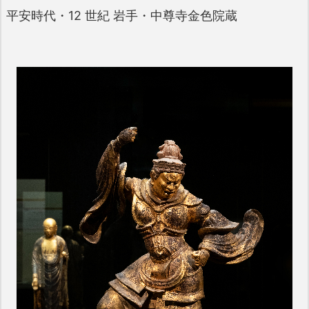
平安時代・12 世紀 岩手・中尊寺金色院蔵