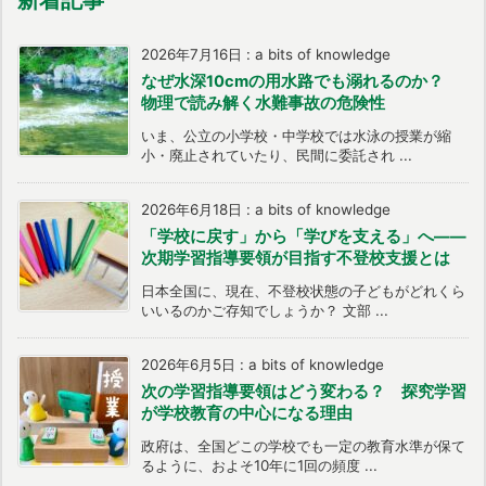
2026年7月16日
:
a bits of knowledge
なぜ水深10cmの用水路でも溺れるのか？
物理で読み解く水難事故の危険性
いま、公立の小学校・中学校では水泳の授業が縮
小・廃止されていたり、民間に委託され ...
2026年6月18日
:
a bits of knowledge
「学校に戻す」から「学びを支える」へ――
次期学習指導要領が目指す不登校支援とは
日本全国に、現在、不登校状態の子どもがどれくら
いいるのかご存知でしょうか？ 文部 ...
2026年6月5日
:
a bits of knowledge
次の学習指導要領はどう変わる？ 探究学習
が学校教育の中心になる理由
政府は、全国どこの学校でも一定の教育水準が保て
るように、およそ10年に1回の頻度 ...