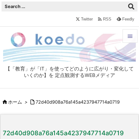

Twitter
RSS
Feedly


メニュ

【「教育」が「IT」を使ってどのように広がり・変化して
サイド
いくのか】を 定点観測するWEBメディア

前へ



ホーム
>
72d40d908a76a145a4237947714a0719
次へ

検索
72d40d908a76a145a4237947714a0719