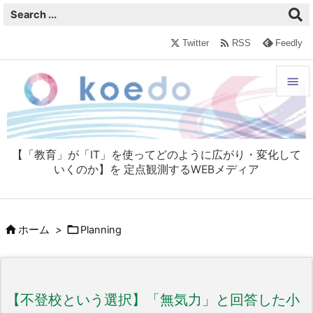

Twitter
RSS
Feedly


メニュ

【「教育」が「IT」を使ってどのように広がり・変化して
サイド
いくのか】を 定点観測するWEBメディア

前へ



ホーム
>
Planning
次へ

検索
【不登校という選択】「無気力」と回答した小