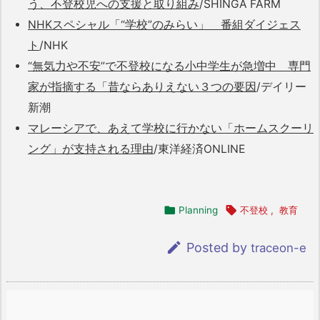
う、不登校児への支援と取り組み
/SHINGA FARM
NHKスペシャル「“学校”のみらい」 番組ダイジェス
ト
/NHK
“無気力や不安”で不登校になる小中学生が急増中 専門
家が指摘する「昔ならありえない３つの要因
/デイリー
新潮
マレーシアで、あえて学校に行かない「ホームスクーリ
ング」が支持される理由
/東洋経済ONLINE

Planning

不登校
,
教育

Posted by
traceon-e