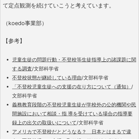
て定点観測を続けていこうと考えています。
（koedo事業部）
【参考】
児童生徒の問題行動・不登校等生徒指導上の諸課題に関
する調査
/文部科学省
不登校状態が継続している理由
/文部科学省
「不登校児童生徒への支援の在り方について（通知）
/
文部科学省
義務教育段階の不登校児童生徒が学校外の公的機関や民
間施設において相談・指 導を受けている場合の指導要
録上の出欠の取扱いについて
/文部科学省
アメリカで不登校だとどうなる？ 日本とはまるで違