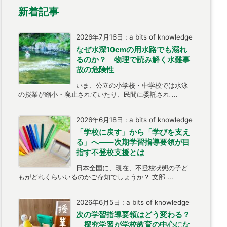
新着記事
2026年7月16日
:
a bits of knowledge
なぜ水深10cmの用水路でも溺れ
るのか？ 物理で読み解く水難事
故の危険性
いま、公立の小学校・中学校では水泳
の授業が縮小・廃止されていたり、民間に委託され ...
2026年6月18日
:
a bits of knowledge
「学校に戻す」から「学びを支え
る」へ――次期学習指導要領が目
指す不登校支援とは
日本全国に、現在、不登校状態の子ど
もがどれくらいいるのかご存知でしょうか？ 文部 ...
2026年6月5日
:
a bits of knowledge
次の学習指導要領はどう変わる？
探究学習が学校教育の中心にな