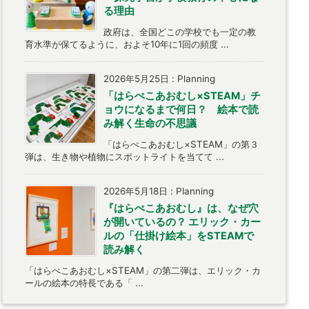
る理由
政府は、全国どこの学校でも一定の教
育水準が保てるように、およそ10年に1回の頻度 ...
2026年5月25日
:
Planning
「はらぺこあおむし×STEAM」チ
ョウになるまで何日？ 絵本で読
み解く生命の不思議
「はらぺこあおむし×STEAM」の第３
弾は、生き物や植物にスポットライトを当てて ...
2026年5月18日
:
Planning
『はらぺこあおむし』は、なぜ穴
が開いているの？ エリック・カー
ルの「仕掛け絵本」をSTEAMで
読み解く
「はらぺこあおむし×STEAM」の第二弾は、エリック・カ
ールの絵本の特長である「 ...