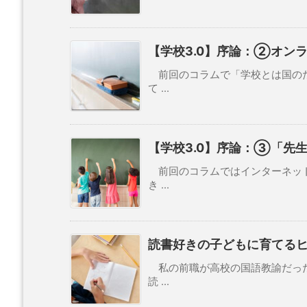
【学校3.0】序論：②オン
前回のコラムで「学校とは国のた
て ...
【学校3.0】序論：③「先
前回のコラムではインターネット
き ...
読書好きの子どもに育てる
私の前職が高校の国語教諭だった
読 ...