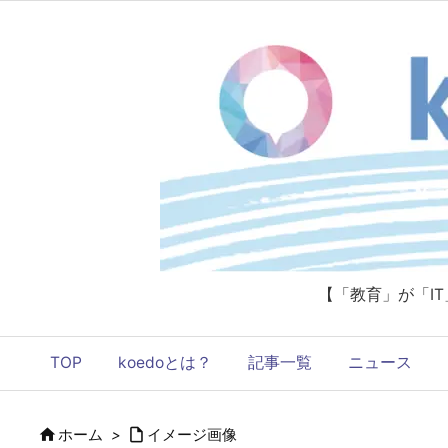
【「教育」が「I
TOP
koedoとは？
記事一覧
ニュース


ホーム
>
イメージ画像