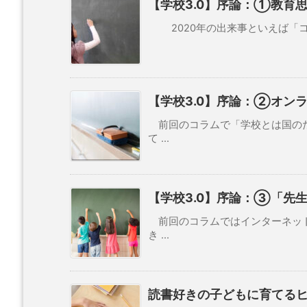
【学校3.0】序論：①教育
2020年の出来事といえば「コロ
【学校3.0】序論：②オン
前回のコラムで「学校とは国のた
て ...
【学校3.0】序論：③「先
前回のコラムではインターネット
き ...
読書好きの子どもに育てる