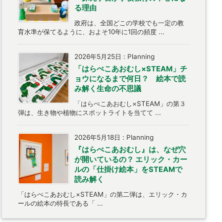
る理由
政府は、全国どこの学校でも一定の教
育水準が保てるように、およそ10年に1回の頻度 ...
2026年5月25日
:
Planning
「はらぺこあおむし×STEAM」チ
ョウになるまで何日？ 絵本で読
み解く生命の不思議
「はらぺこあおむし×STEAM」の第３
弾は、生き物や植物にスポットライトを当てて ...
2026年5月18日
:
Planning
『はらぺこあおむし』は、なぜ穴
が開いているの？ エリック・カー
ルの「仕掛け絵本」をSTEAMで
読み解く
「はらぺこあおむし×STEAM」の第二弾は、エリック・カ
ールの絵本の特長である「 ...