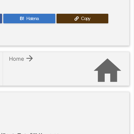
B!
Hatena
Copy


Home