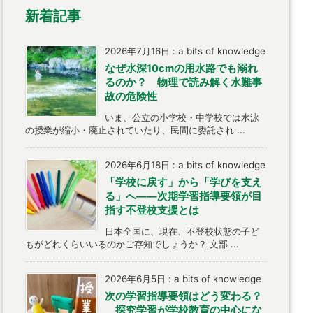
新着記事
2026年7月16日
:
a bits of knowledge
なぜ水深10cmの用水路でも溺れ
るのか？ 物理で読み解く水難事
故の危険性
いま、公立の小学校・中学校では水泳
の授業が縮小・廃止されていたり、民間に委託され ...
2026年6月18日
:
a bits of knowledge
「学校に戻す」から「学びを支え
る」へ――次期学習指導要領が目
指す不登校支援とは
日本全国に、現在、不登校状態の子ど
もがどれくらいいるのかご存知でしょうか？ 文部 ...
2026年6月5日
:
a bits of knowledge
次の学習指導要領はどう変わる？
探究学習が学校教育の中心にな