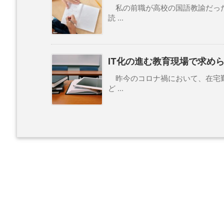
私の前職が高校の国語教諭だった
読 ...
IT化の進む教育現場で求めら
昨今のコロナ禍において、在宅勤
ど ...