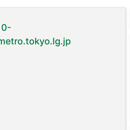
0-
tro.tokyo.lg.jp