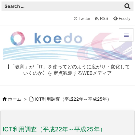

Twitter
RSS
Feedly


メニュ

【「教育」が「IT」を使ってどのように広がり・変化して
サイド
いくのか】を 定点観測するWEBメディア

前へ



ホーム
>
ICT利用調査（平成22年～平成25年）
次へ

検索
ICT利用調査（平成22年～平成25年）