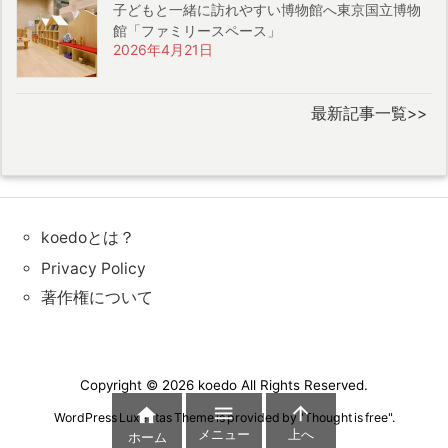
子どもと一緒に訪れやすい博物館へ東京国立博物
館「ファミリースペース」
2026年4月21日
最新記事一覧>>
koedoとは？
Privacy Policy
著作権について
Copyright ©
2026
koedo
All Rights Reserved.



WordPress Luxeritas Theme is provided by "
Thought is free
".
メニュー
上へ
ホーム