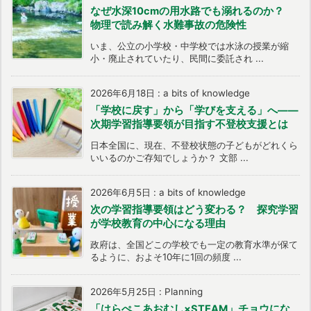
なぜ水深10cmの用水路でも溺れるのか？
物理で読み解く水難事故の危険性
いま、公立の小学校・中学校では水泳の授業が縮
小・廃止されていたり、民間に委託され ...
2026年6月18日
:
a bits of knowledge
「学校に戻す」から「学びを支える」へ――
次期学習指導要領が目指す不登校支援とは
日本全国に、現在、不登校状態の子どもがどれくら
いいるのかご存知でしょうか？ 文部 ...
2026年6月5日
:
a bits of knowledge
次の学習指導要領はどう変わる？ 探究学習
が学校教育の中心になる理由
政府は、全国どこの学校でも一定の教育水準が保て
るように、およそ10年に1回の頻度 ...
2026年5月25日
:
Planning
「はらぺこあおむし×STEAM」チョウにな