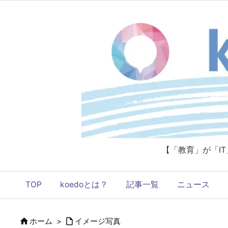
【「教育」が「I
TOP
koedoとは？
記事一覧
ニュース


ホーム
>
イメージ写真