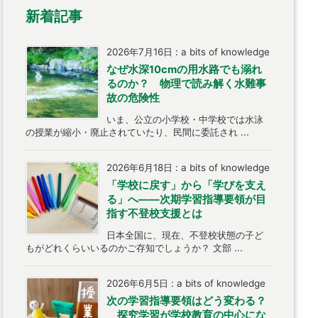
新着記事
2026年7月16日
:
a bits of knowledge
なぜ水深10cmの用水路でも溺れ
るのか？ 物理で読み解く水難事
故の危険性
いま、公立の小学校・中学校では水泳
の授業が縮小・廃止されていたり、民間に委託され ...
2026年6月18日
:
a bits of knowledge
「学校に戻す」から「学びを支え
る」へ――次期学習指導要領が目
指す不登校支援とは
日本全国に、現在、不登校状態の子ど
もがどれくらいいるのかご存知でしょうか？ 文部 ...
2026年6月5日
:
a bits of knowledge
次の学習指導要領はどう変わる？
探究学習が学校教育の中心にな