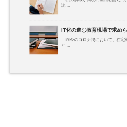
読 ...
IT化の進む教育現場で求めら
昨今のコロナ禍において、在宅勤
ど ...