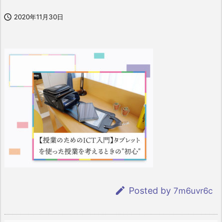

2020年11月30日

Posted by
7m6uvr6c