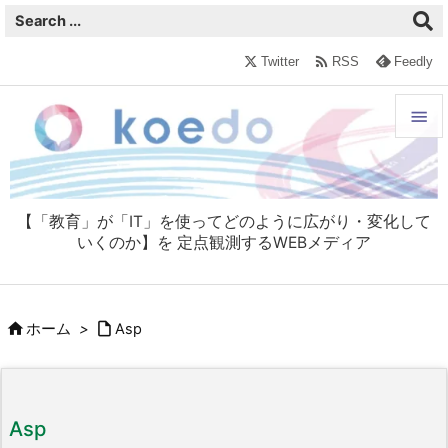

Twitter
RSS
Feedly


メニュ

【「教育」が「IT」を使ってどのように広がり・変化して
サイド
いくのか】を 定点観測するWEBメディア

前へ



ホーム
>
Asp
次へ

検索
Asp