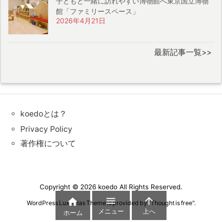
子どもと一緒に訪れやすい博物館へ東京国立博物
館「ファミリースペース」
2026年4月21日
最新記事一覧>>
koedoとは？
Privacy Policy
著作権について
Copyright ©
2026
koedo
All Rights Reserved.



WordPress Luxeritas Theme is provided by "
Thought is free
".
メニュー
上へ
ホーム