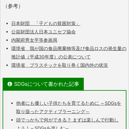
（参考）
日本財団 「子どもの貧困対策」
公益財団法人日本ユニセフ協会
内閣府男女平等参画局
環境省 我が国の食品廃棄物等及び食品ロスの発生量の
推計値（平成30年度）の公表について
環境省 プラスチックを取り巻く国内外の状況
SDGsについて書かれた記事
他者にも優しい子供たちを育てるために ～SDGsを
取り扱ったアクティブラーニング～
頭でっかちで何ができる？ まずは楽しんで行動し
よう！～SDGsを楽しむ～