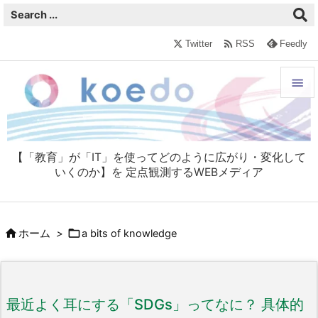

Twitter
RSS
Feedly


メニュ

【「教育」が「IT」を使ってどのように広がり・変化して
サイド
いくのか】を 定点観測するWEBメディア

前へ



ホーム
>
a bits of knowledge
次へ

検索
最近よく耳にする「SDGs」ってなに？ 具体的