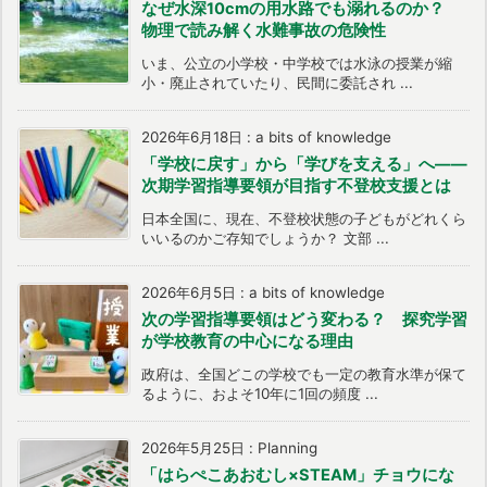
なぜ水深10cmの用水路でも溺れるのか？
物理で読み解く水難事故の危険性
いま、公立の小学校・中学校では水泳の授業が縮
小・廃止されていたり、民間に委託され ...
2026年6月18日
:
a bits of knowledge
「学校に戻す」から「学びを支える」へ――
次期学習指導要領が目指す不登校支援とは
日本全国に、現在、不登校状態の子どもがどれくら
いいるのかご存知でしょうか？ 文部 ...
2026年6月5日
:
a bits of knowledge
次の学習指導要領はどう変わる？ 探究学習
が学校教育の中心になる理由
政府は、全国どこの学校でも一定の教育水準が保て
るように、およそ10年に1回の頻度 ...
2026年5月25日
:
Planning
「はらぺこあおむし×STEAM」チョウにな