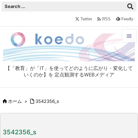

Twitter
RSS
Feedly


メニュ

【「教育」が「IT」を使ってどのように広がり・変化して
サイド
いくのか】を 定点観測するWEBメディア

前へ



ホーム
>
3542356_s
次へ

検索
3542356_s