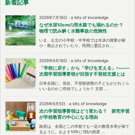
新着記事
2026年7月16日
:
a bits of knowledge
なぜ水深10cmの用水路でも溺れるのか？
物理で読み解く水難事故の危険性
いま、公立の小学校・中学校では水泳の授業が縮
小・廃止されていたり、民間に委託され ...
2026年6月18日
:
a bits of knowledge
「学校に戻す」から「学びを支える」へ――
次期学習指導要領が目指す不登校支援とは
日本全国に、現在、不登校状態の子どもがどれくら
いいるのかご存知でしょうか？ 文部 ...
2026年6月5日
:
a bits of knowledge
次の学習指導要領はどう変わる？ 探究学習
が学校教育の中心になる理由
政府は、全国どこの学校でも一定の教育水準が保て
るように、およそ10年に1回の頻度 ...