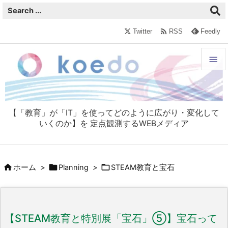

Twitter
RSS
Feedly


メニュ

【「教育」が「IT」を使ってどのように広がり・変化して
サイド
いくのか】を 定点観測するWEBメディア

前へ




ホーム
>
Planning
>
STEAM教育と宝石
次へ

検索
【STEAM教育と特別展「宝石」⑤】宝石って