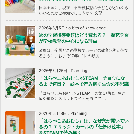
日本全国に、現在、不登校状態の子どもがどれくら
いいるのかご存知でしょうか？ 文部 ...
2026年6月5日
:
a bits of knowledge
次の学習指導要領はどう変わる？ 探究学習
が学校教育の中心になる理由
政府は、全国どこの学校でも一定の教育水準が保て
るように、およそ10年に1回の頻度 ...
2026年5月25日
:
Planning
「はらぺこあおむし×STEAM」チョウにな
るまで何日？ 絵本で読み解く生命の不思議
「はらぺこあおむし×STEAM」の第３弾は、生き
物や植物にスポットライトを当てて ...
2026年5月18日
:
Planning
『はらぺこあおむし』は、なぜ穴が開いてい
るの？ エリック・カールの「仕掛け絵本」
をSTEAMで読み解く