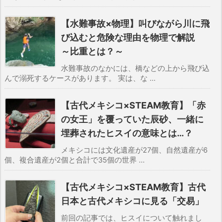
【水難事故×物理】叫びながら川に飛
び込むと危険な理由を物理で解説
～比重とは？～
水難事故のなかには、橋などの上から飛び込
んで溺死するケースがあります。 実は、な ...
【古代メキシコ×STEAM教育】「赤
の女王」を覆っていた辰砂、一緒に
埋葬されたヒスイの意味とは…？
メキシコには文化遺産が27個、自然遺産が6
個、複合遺産が2個と合計で35個の世界 ...
【古代メキシコ×STEAM教育】古代
日本と古代メキシコに見る「交易」
前回の記事では、ヒスイについて触れまし