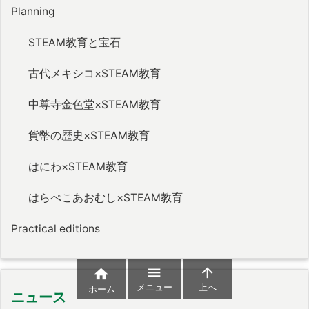
Planning
STEAM教育と宝石
古代メキシコ×STEAM教育
中尊寺金色堂×STEAM教育
貨幣の歴史×STEAM教育
はにわ×STEAM教育
はらぺこあおむし×STEAM教育
Practical editions



メニュー
上へ
ホーム
ニュース