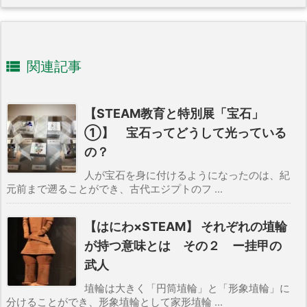

関連記事
【STEAM教育と特別展「宝石」
①】 宝石ってどうして光っている
の？
人が宝石を身に付けるようになったのは、紀
元前まで遡ることができ、古代エジプトのフ ...
【はにわ×STEAM】 それぞれの埴輪
が持つ意味とは その２ ー挂甲の
武人
埴輪は大きく「円筒埴輪」と「形象埴輪」に
分けることができ、形象埴輪として家形埴輪 ...