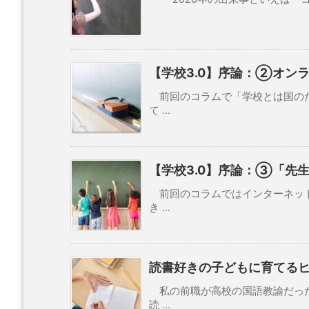
【学校3.0】序論：②オン
前回のコラムで「学校とは国のた
て ...
【学校3.0】序論：③「先
前回のコラムではインターネット
き ...
読書好きの子どもに育てる
私の前職が高校の国語教諭だった
読 ...