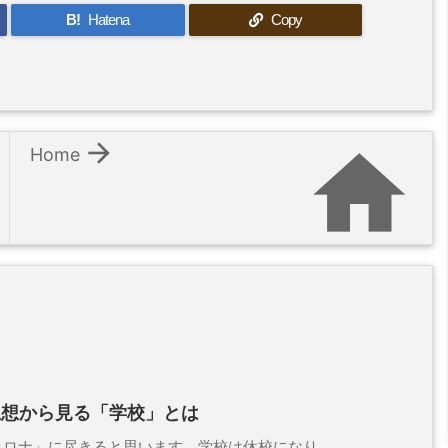
B!
Hatena
Copy


Home
思想から見る「学校」とは
ナ」に尽きると思います。学校は休校になり、 ...