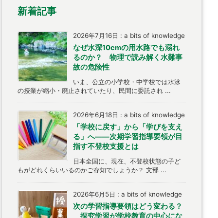
新着記事
2026年7月16日
:
a bits of knowledge
なぜ水深10cmの用水路でも溺れ
るのか？ 物理で読み解く水難事
故の危険性
いま、公立の小学校・中学校では水泳
の授業が縮小・廃止されていたり、民間に委託され ...
2026年6月18日
:
a bits of knowledge
「学校に戻す」から「学びを支え
る」へ――次期学習指導要領が目
指す不登校支援とは
日本全国に、現在、不登校状態の子ど
もがどれくらいいるのかご存知でしょうか？ 文部 ...
2026年6月5日
:
a bits of knowledge
次の学習指導要領はどう変わる？
探究学習が学校教育の中心にな