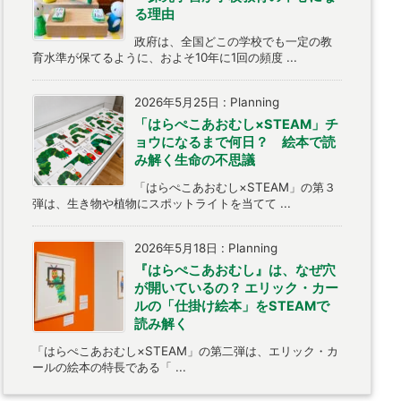
る理由
政府は、全国どこの学校でも一定の教
育水準が保てるように、およそ10年に1回の頻度 ...
2026年5月25日
:
Planning
「はらぺこあおむし×STEAM」チ
ョウになるまで何日？ 絵本で読
み解く生命の不思議
「はらぺこあおむし×STEAM」の第３
弾は、生き物や植物にスポットライトを当てて ...
2026年5月18日
:
Planning
『はらぺこあおむし』は、なぜ穴
が開いているの？ エリック・カー
ルの「仕掛け絵本」をSTEAMで
読み解く
「はらぺこあおむし×STEAM」の第二弾は、エリック・カ
ールの絵本の特長である「 ...