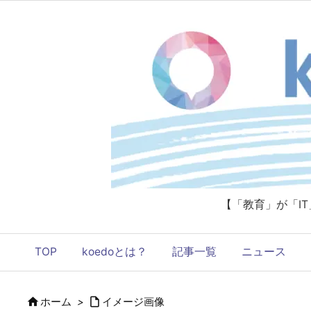
【「教育」が「I
TOP
koedoとは？
記事一覧
ニュース


ホーム
>
イメージ画像