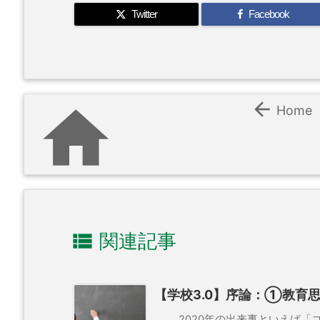
Twitter
Facebook


Home

関連記事
【学校3.0】序論：①教育
2020年の出来事といえば「コロ