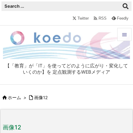

Twitter
RSS
Feedly


メニュ

【「教育」が「IT」を使ってどのように広がり・変化して
サイド
いくのか】を 定点観測するWEBメディア

前へ



ホーム
>
画像12
次へ

検索
画像12