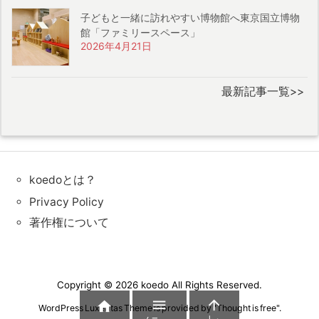
子どもと一緒に訪れやすい博物館へ東京国立博物
館「ファミリースペース」
2026年4月21日
最新記事一覧>>
koedoとは？
Privacy Policy
著作権について
Copyright ©
2026
koedo
All Rights Reserved.



WordPress Luxeritas Theme is provided by "
Thought is free
".