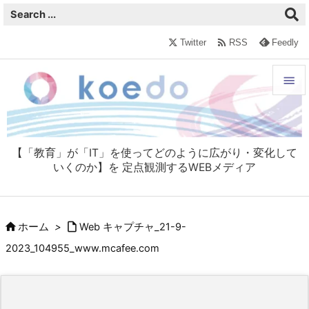

Twitter
RSS
Feedly


メニュ

【「教育」が「IT」を使ってどのように広がり・変化して
サイド
いくのか】を 定点観測するWEBメディア

前へ



ホーム
>
Web キャプチャ_21-9-
次へ
2023_104955_www.mcafee.com

検索