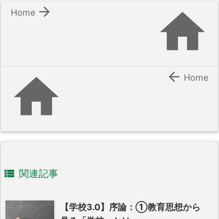


Home


Home

関連記事
【学校3.0】序論：①教育思想から