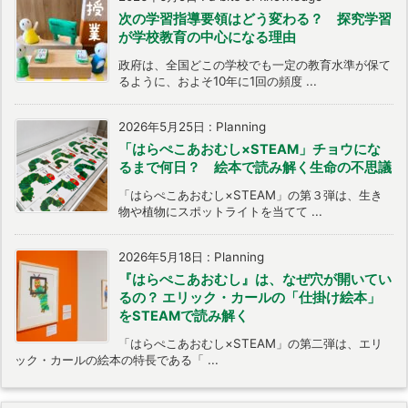
次の学習指導要領はどう変わる？ 探究学習
が学校教育の中心になる理由
政府は、全国どこの学校でも一定の教育水準が保て
るように、およそ10年に1回の頻度 ...
2026年5月25日
:
Planning
「はらぺこあおむし×STEAM」チョウにな
るまで何日？ 絵本で読み解く生命の不思議
「はらぺこあおむし×STEAM」の第３弾は、生き
物や植物にスポットライトを当てて ...
2026年5月18日
:
Planning
『はらぺこあおむし』は、なぜ穴が開いてい
るの？ エリック・カールの「仕掛け絵本」
をSTEAMで読み解く
「はらぺこあおむし×STEAM」の第二弾は、エリ
ック・カールの絵本の特長である「 ...