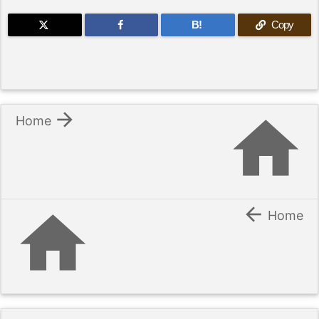
B!
Copy


Home


Home