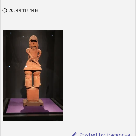

2024年11月14日

Posted by
traceon-e