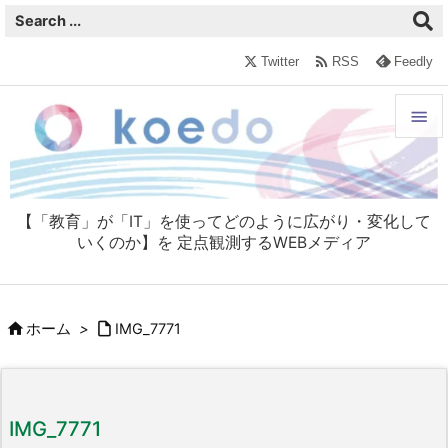

Twitter
RSS
Feedly


メニュ

【「教育」が「IT」を使ってどのように広がり・変化して
サイド
いくのか】を 定点観測するWEBメディア

前へ



ホーム
>
IMG_7771
次へ

検索
IMG_7771