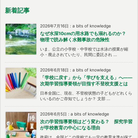
新着記事
2026年7月16日
:
a bits of knowledge
なぜ水深10cmの用水路でも溺れるのか？
物理で読み解く水難事故の危険性
いま、公立の小学校・中学校では水泳の授業が縮
小・廃止されていたり、民間に委託され ...
2026年6月18日
:
a bits of knowledge
「学校に戻す」から「学びを支える」へ――
次期学習指導要領が目指す不登校支援とは
日本全国に、現在、不登校状態の子どもがどれくら
いいるのかご存知でしょうか？ 文部 ...
2026年6月5日
:
a bits of knowledge
次の学習指導要領はどう変わる？ 探究学習
が学校教育の中心になる理由
政府は、全国どこの学校でも一定の教育水準が保て