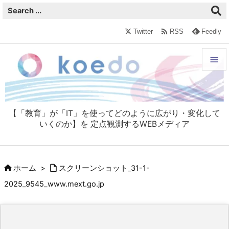

Twitter
RSS
Feedly


メニュ

【「教育」が「IT」を使ってどのように広がり・変化して
サイド
いくのか】を 定点観測するWEBメディア

前へ



ホーム
>
スクリーンショット_31-1-
次へ
2025_9545_www.mext.go.jp

検索