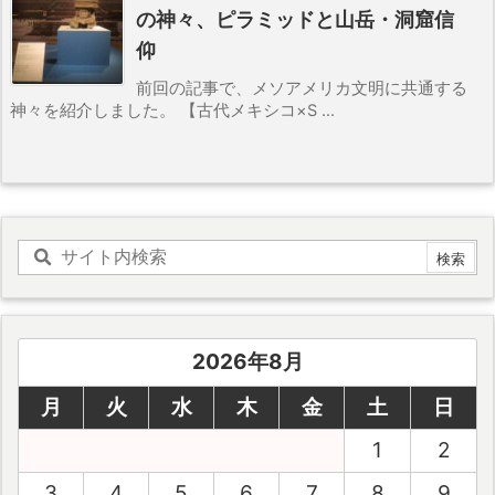
の神々、ピラミッドと山岳・洞窟信
仰
前回の記事で、メソアメリカ文明に共通する
神々を紹介しました。 【古代メキシコ×S ...
2026年8月
月
火
水
木
金
土
日
1
2
3
4
5
6
7
8
9