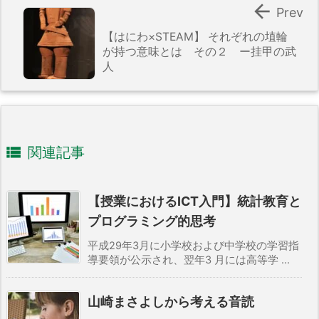

Prev
【はにわ×STEAM】 それぞれの埴輪
が持つ意味とは その２ ー挂甲の武
人

関連記事
【授業におけるICT入門】統計教育と
プログラミング的思考
平成29年3月に小学校および中学校の学習指
導要領が公示され、翌年3 月には高等学 ...
山崎まさよしから考える音読