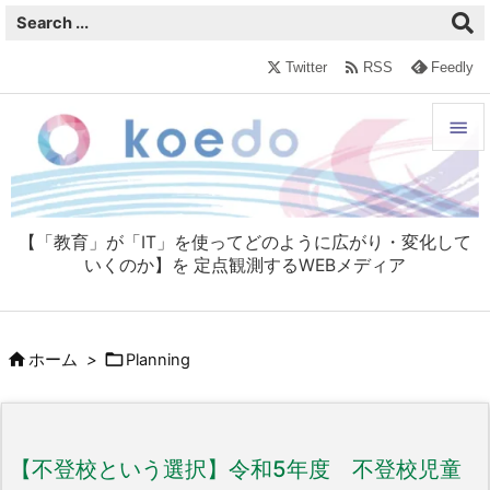

Twitter
RSS
Feedly


メニュ

【「教育」が「IT」を使ってどのように広がり・変化して
サイド
いくのか】を 定点観測するWEBメディア

前へ



ホーム
>
Planning
次へ

検索
【不登校という選択】令和5年度 不登校児童