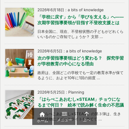
2026年6月18日
:
a bits of knowledge
「学校に戻す」から「学びを支える」へ――
次期学習指導要領が目指す不登校支援とは
日本全国に、現在、不登校状態の子どもがどれくら
いいるのかご存知でしょうか？ 文部 ...
2026年6月5日
:
a bits of knowledge
次の学習指導要領はどう変わる？ 探究学習
が学校教育の中心になる理由
政府は、全国どこの学校でも一定の教育水準が保て
るように、およそ10年に1回の頻度 ...
2026年5月25日
:
Planning
「はらぺこあおむし×STEAM」チョウにな
るまで何日？ 絵本で読み解く生命の不思議



「はらぺこあおむし×STEAM」の第３弾は、生き
物や植物にスポットライトを当てて ...
メニュー
上へ
ホーム