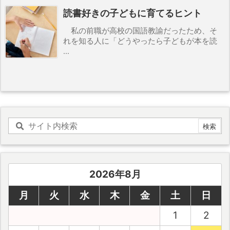
読書好きの子どもに育てるヒント
私の前職が高校の国語教諭だったため、そ
れを知る人に「どうやったら子どもが本を読
...
2026年8月
月
火
水
木
金
土
日
1
2