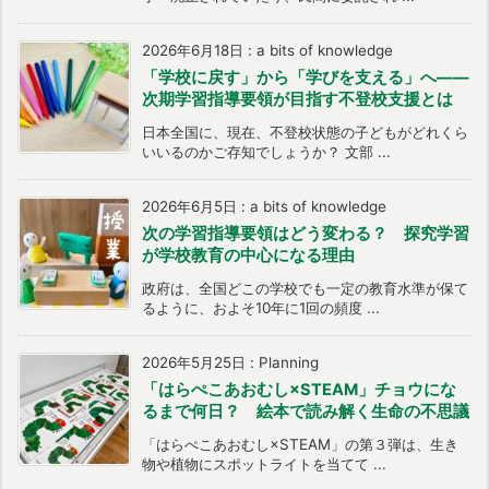
2026年6月18日
:
a bits of knowledge
「学校に戻す」から「学びを支える」へ――
次期学習指導要領が目指す不登校支援とは
日本全国に、現在、不登校状態の子どもがどれくら
いいるのかご存知でしょうか？ 文部 ...
2026年6月5日
:
a bits of knowledge
次の学習指導要領はどう変わる？ 探究学習
が学校教育の中心になる理由
政府は、全国どこの学校でも一定の教育水準が保て
るように、およそ10年に1回の頻度 ...
2026年5月25日
:
Planning
「はらぺこあおむし×STEAM」チョウにな
るまで何日？ 絵本で読み解く生命の不思議
「はらぺこあおむし×STEAM」の第３弾は、生き
物や植物にスポットライトを当てて ...