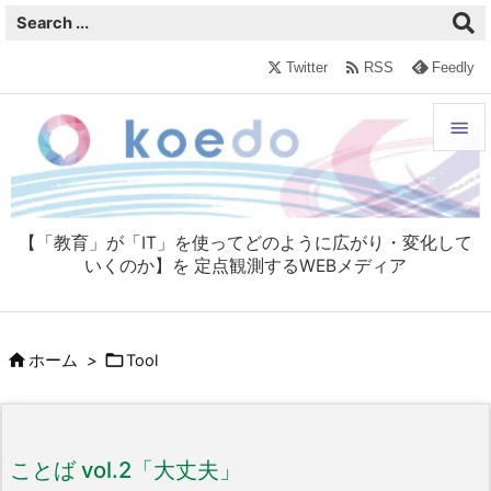

Twitter
RSS
Feedly


メニュ

【「教育」が「IT」を使ってどのように広がり・変化して
サイド
いくのか】を 定点観測するWEBメディア

前へ



ホーム
>
Tool
次へ

検索
ことば vol.2「大丈夫」