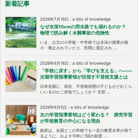
新着記事
2026年7月16日
:
a bits of knowledge
なぜ水深10cmの用水路でも溺れるのか？
物理で読み解く水難事故の危険性
いま、公立の小学校・中学校では水泳の授業が縮
小・廃止されていたり、民間に委託され ...
2026年6月18日
:
a bits of knowledge
「学校に戻す」から「学びを支える」へ――
次期学習指導要領が目指す不登校支援とは
日本全国に、現在、不登校状態の子どもがどれくら
いいるのかご存知でしょうか？ 文部 ...
2026年6月5日
:
a bits of knowledge
次の学習指導要領はどう変わる？ 探究学習
が学校教育の中心になる理由
政府は、全国どこの学校でも一定の教育水準が保て
るように、およそ10年に1回の頻度 ...