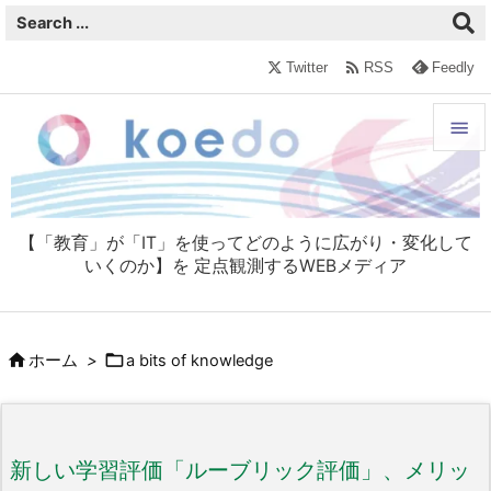

Twitter
RSS
Feedly


メニュ

【「教育」が「IT」を使ってどのように広がり・変化して
サイド
いくのか】を 定点観測するWEBメディア

前へ



ホーム
>
a bits of knowledge
次へ

検索
新しい学習評価「ルーブリック評価」、メリッ