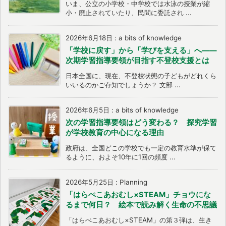
いま、公立の小学校・中学校では水泳の授業が縮
小・廃止されていたり、民間に委託され ...
2026年6月18日
:
a bits of knowledge
「学校に戻す」から「学びを支える」へ――
次期学習指導要領が目指す不登校支援とは
日本全国に、現在、不登校状態の子どもがどれくら
いいるのかご存知でしょうか？ 文部 ...
2026年6月5日
:
a bits of knowledge
次の学習指導要領はどう変わる？ 探究学習
が学校教育の中心になる理由
政府は、全国どこの学校でも一定の教育水準が保て
るように、およそ10年に1回の頻度 ...
2026年5月25日
:
Planning
「はらぺこあおむし×STEAM」チョウにな
るまで何日？ 絵本で読み解く生命の不思議
「はらぺこあおむし×STEAM」の第３弾は、生き