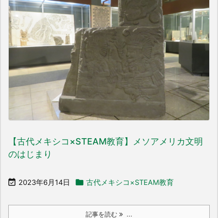
【古代メキシコ×STEAM教育】メソアメリカ文明
のはじまり


2023年6月14日
古代メキシコ×STEAM教育
記事を読む
...