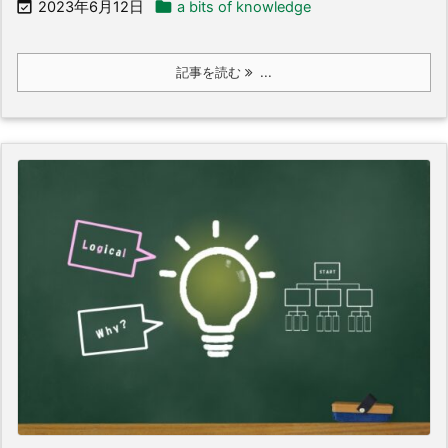


2023年6月12日
a bits of knowledge
記事を読む
...