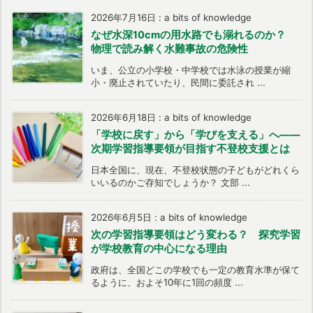
2026年7月16日
:
a bits of knowledge
なぜ水深10cmの用水路でも溺れるのか？
物理で読み解く水難事故の危険性
いま、公立の小学校・中学校では水泳の授業が縮
小・廃止されていたり、民間に委託され ...
2026年6月18日
:
a bits of knowledge
「学校に戻す」から「学びを支える」へ――
次期学習指導要領が目指す不登校支援とは
日本全国に、現在、不登校状態の子どもがどれくら
いいるのかご存知でしょうか？ 文部 ...
2026年6月5日
:
a bits of knowledge
次の学習指導要領はどう変わる？ 探究学習
が学校教育の中心になる理由
政府は、全国どこの学校でも一定の教育水準が保て
るように、およそ10年に1回の頻度 ...