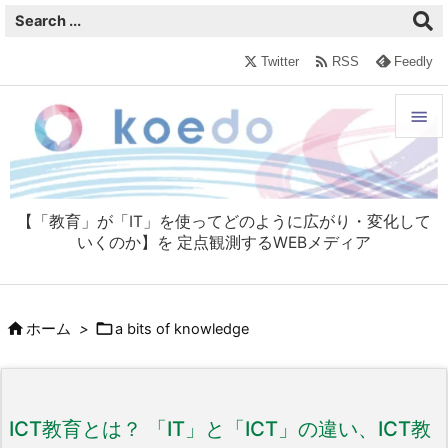

Twitter
RSS
Feedly


メニュ

【「教育」が「IT」を使ってどのように広がり・変化して
サイド
いくのか】を 定点観測するWEBメディア

前へ



ホーム
>
a bits of knowledge
次へ

検索
ICT教育とは？ 「IT」と「ICT」の違い、ICT教