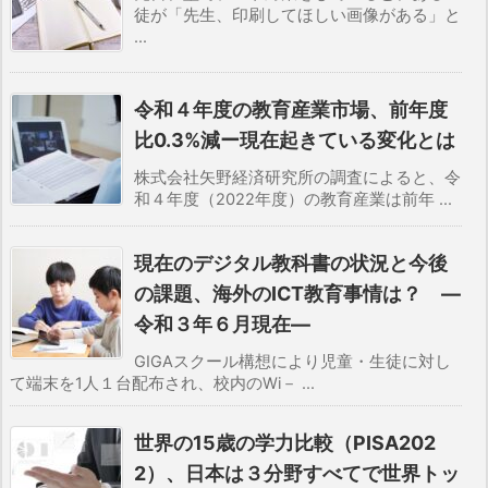
徒が「先生、印刷してほしい画像がある」と
...
令和４年度の教育産業市場、前年度
比0.3%減ー現在起きている変化とは
株式会社矢野経済研究所の調査によると、令
和４年度（2022年度）の教育産業は前年 ...
現在のデジタル教科書の状況と今後
の課題、海外のICT教育事情は？ ―
令和３年６月現在―
GIGAスクール構想により児童・生徒に対し
て端末を1人１台配布され、校内のWi－ ...
世界の15歳の学力比較（PISA202
2）、日本は３分野すべてで世界トッ