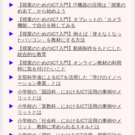
【授業のためのICT入門】IT機器の活用は「授業の
めあて」から始めよう
【授業のためのICT入門】タブレットの「カメラ
機能」で自分を映してみる
【授業のためのICT入門】例えば「使えなくなっ
たパソコン」を教材にする方法
【授業のためのICT入門】動画制作をもとにした
総合的な教育
【授業のためのICT入門】オンライン教材の利用
時に気を付けたいこと
文部科学省によるICTを活用した「学びのイノベ
ーション事業」とは
小学校の「国語科」におけるICT活用の事例やメ
リットとは
小学校の「算数科」におけるICT活用の事例やメ
リットとは
小学校の「社会科」におけるICT活用の事例やメ
リット 教師に求められるスキルとは